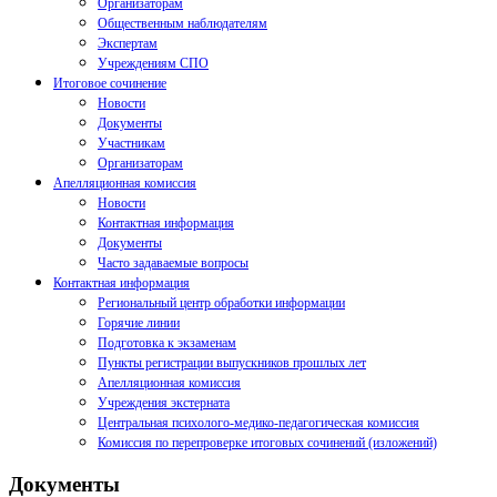
Организаторам
Общественным наблюдателям
Экспертам
Учреждениям СПО
Итоговое сочинение
Новости
Документы
Участникам
Организаторам
Апелляционная комиссия
Новости
Контактная информация
Документы
Часто задаваемые вопросы
Контактная информация
Региональный центр обработки информации
Горячие линии
Подготовка к экзаменам
Пункты регистрации выпускников прошлых лет
Апелляционная комиссия
Учреждения экстерната
Центральная психолого-медико-педагогическая комиссия
Комиссия по перепроверке итоговых сочинений (изложений)
Документы