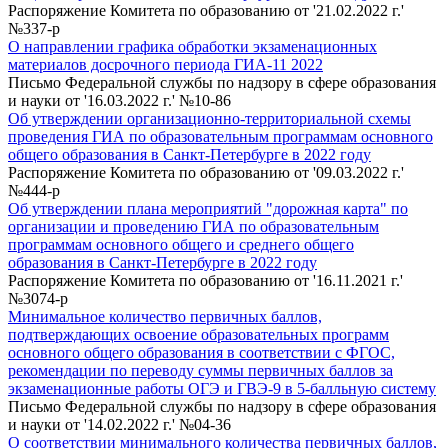
Распоряжение Комитета по образованию от '21.02.2022 г.'
№337-р
О направлении графика обработки экзаменационных
материалов досрочного периода ГИА-11 2022
Письмо Федеральной службы по надзору в сфере образования
и науки от '16.03.2022 г.' №10-86
Об утверждении организационно-территориальной схемы
проведения ГИА по образовательным программам основного
общего образования в Санкт-Петербурге в 2022 году
Распоряжение Комитета по образованию от '09.03.2022 г.'
№444-р
Об утверждении плана мероприятий "дорожная карта" по
организации и проведению ГИА по образовательным
программам основного общего и среднего общего
образования в Санкт-Петербурге в 2022 году
Распоряжение Комитета по образованию от '16.11.2021 г.'
№3074-р
Минимальное количество первичных баллов,
подтверждающих освоение образовательных программ
основного общего образования в соответствии с ФГОС,
рекомендации по переводу суммы первичных баллов за
экзаменационные работы ОГЭ и ГВЭ-9 в 5-балльную систему
Письмо Федеральной службы по надзору в сфере образования
и науки от '14.02.2022 г.' №04-36
О соответствии минимального количества первичных баллов,