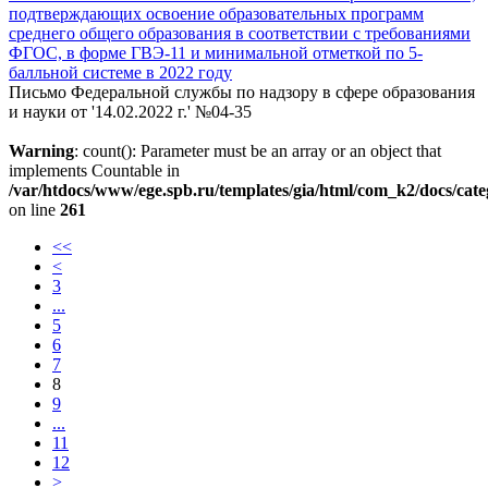
подтверждающих освоение образовательных программ
среднего общего образования в соответствии с требованиями
ФГОС, в форме ГВЭ-11 и минимальной отметкой по 5-
балльной системе в 2022 году
Письмо Федеральной службы по надзору в сфере образования
и науки от '14.02.2022 г.' №04-35
Warning
: count(): Parameter must be an array or an object that
implements Countable in
/var/htdocs/www/ege.spb.ru/templates/gia/html/com_k2/docs/cat
on line
261
<<
<
3
...
5
6
7
8
9
...
11
12
>