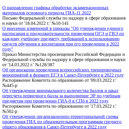
О направлении графика обработки экзаменационных
материалов основного периода ГИА-11 2022
Письмо Федеральной службы по надзору в сфере образования
и науки от '18.04.2022 г.' №10-141
О внесении изменений в приказы "Об утверждении единого
расписания и продолжительности проведения ОГЭ и ГВЭ по
каждому учебному предмету, требований к использованию
средств обучения и воспитания при его проведении в 2022
году"
Приказ Министерства просвещения Российской Федерации и
Федеральной службы по надзору в сфере образования и науки
от '14.03.2022 г.' №128/387
Об организации проведения всероссийских тренировочных
мероприятий в формате ЕГЭ в Санкт-Петербурге в 2022 году
Распоряжение Комитета по образованию от '09.03.2022 г.'
№445-р
Об утверждении минимального количества баллов и шкал
пересчета первичного балла за выполнение ЭР по учебным
предметам при проведении ГИА-9 в СПб в 2022 году
Распоряжение Комитета по образованию от '17.03.2022 г.'
№502-р
Об утверждении организационно-территориальной схемы
проведения ГИА по образовательным программам среднего
общего образования в Санкт-Петербурге в 2022 году