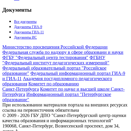
Документы
Все документы
Документы ГИА-9
Документы ГИА-11
Документы ИС
Министерство просвещения Российской Федерации
Федеральная служба по надзору в сфере образовани и науки
ФГБУ "Федеральный центр тестирования"
ФГБНУ
"Федеральный институт педагогических измерений"
Федеральный образовательный портал "Российское
образование"
Федеральный информационный портал ГИА-9
и ГИА-11
Академия постдипломного педагогического
образования
Комитет по образованию
Санкт-Петербурга
Комитет по науке и высшей школе Санкт-
Петербурга
Информационный портал "Петербургское
образование"
При использовании материалов портала на внешних ресурсах
ссылка на первоисточник обязательна
© 2009 - 2026 ГБУ ДПО "Санкт-Петербургский центр оценки
качества образования и информационных технологий"
190068, Санкт-Петербург, Вознесенский проспект, дом 34,