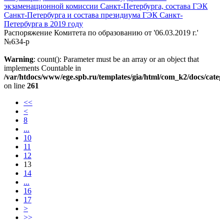
экзаменационной комиссии Санкт-Петербурга, состава ГЭК
Санкт-Петербурга и состава президиума ГЭК Санкт-
Петербурга в 2019 году
Распоряжение Комитета по образованию от '06.03.2019 г.'
№634-р
Warning
: count(): Parameter must be an array or an object that
implements Countable in
/var/htdocs/www/ege.spb.ru/templates/gia/html/com_k2/docs/cat
on line
261
<<
<
8
...
10
11
12
13
14
...
16
17
>
>>