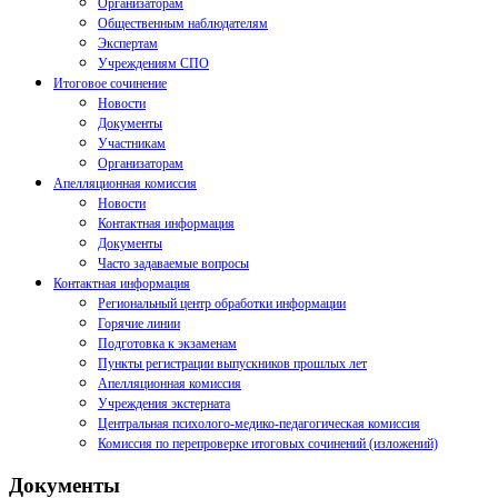
Организаторам
Общественным наблюдателям
Экспертам
Учреждениям СПО
Итоговое сочинение
Новости
Документы
Участникам
Организаторам
Апелляционная комиссия
Новости
Контактная информация
Документы
Часто задаваемые вопросы
Контактная информация
Региональный центр обработки информации
Горячие линии
Подготовка к экзаменам
Пункты регистрации выпускников прошлых лет
Апелляционная комиссия
Учреждения экстерната
Центральная психолого-медико-педагогическая комиссия
Комиссия по перепроверке итоговых сочинений (изложений)
Документы