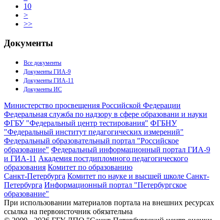
10
>
>>
Документы
Все документы
Документы ГИА-9
Документы ГИА-11
Документы ИС
Министерство просвещения Российской Федерации
Федеральная служба по надзору в сфере образовани и науки
ФГБУ "Федеральный центр тестирования"
ФГБНУ
"Федеральный институт педагогических измерений"
Федеральный образовательный портал "Российское
образование"
Федеральный информационный портал ГИА-9
и ГИА-11
Академия постдипломного педагогического
образования
Комитет по образованию
Санкт-Петербурга
Комитет по науке и высшей школе Санкт-
Петербурга
Информационный портал "Петербургское
образование"
При использовании материалов портала на внешних ресурсах
ссылка на первоисточник обязательна