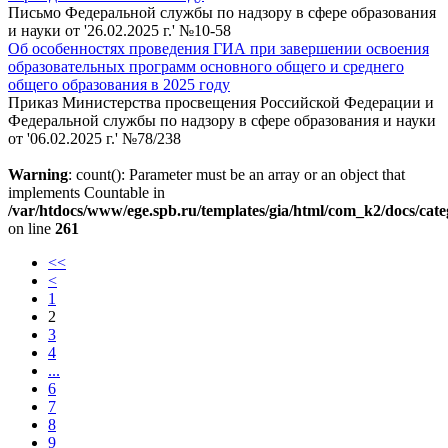
Письмо Федеральной службы по надзору в сфере образования
и науки от '26.02.2025 г.' №10-58
Об особенностях проведения ГИА при завершении освоения
образовательных программ основного общего и среднего
общего образования в 2025 году
Приказ Министерства просвещения Российской Федерации и
Федеральной службы по надзору в сфере образования и науки
от '06.02.2025 г.' №78/238
Warning
: count(): Parameter must be an array or an object that
implements Countable in
/var/htdocs/www/ege.spb.ru/templates/gia/html/com_k2/docs/cat
on line
261
<<
<
1
2
3
4
...
6
7
8
9