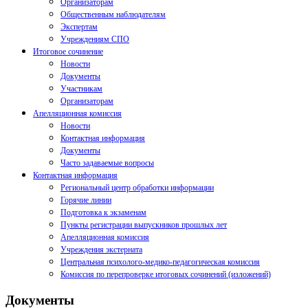
Организаторам
Общественным наблюдателям
Экспертам
Учреждениям СПО
Итоговое сочинение
Новости
Документы
Участникам
Организаторам
Апелляционная комиссия
Новости
Контактная информация
Документы
Часто задаваемые вопросы
Контактная информация
Региональный центр обработки информации
Горячие линии
Подготовка к экзаменам
Пункты регистрации выпускников прошлых лет
Апелляционная комиссия
Учреждения экстерната
Центральная психолого-медико-педагогическая комиссия
Комиссия по перепроверке итоговых сочинений (изложений)
Документы