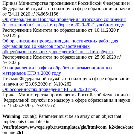
Приказ Министерства просвещения Российской Федерации и
Федеральной службы по надзору в сфере образования и науки
от '24.11.2020 г.' №665/1156
Об утверждении Порядка проведения итогового сочинения
(изложения) в Санкт-Петербурге в 2020-2021 учебном году
Распоряжение Комитета по образованию от '10.11.2020 г.'
№2125-р
Об организации проведения диагностических работ для
обучающихся 10 классов государственных
общеобразовательных учреждений Санкт-Петербурга
Распоряжение Комитета по образованию от '25.09.2020 г.'
№1803-р
О направлении графика обработки экзаменационных
материалов ЕГЭ в 2020 году
Письмо Федеральной службы по надзору в сфере образования
и науки от '23.06.2020 г.' №10-262
Об особенностях проведения ЕГЭ в 2020 году
Приказ Министерства просвещения Российской Федерации и
Федеральной службы по надзору в сфере образования и науки
от '15.06.2020 г.' №297/655
Warning
: count(): Parameter must be an array or an object that
implements Countable in
/var/htdocs/www/ege.spb.ru/templates/gia/html/com_k2/docs/cat
on line
261