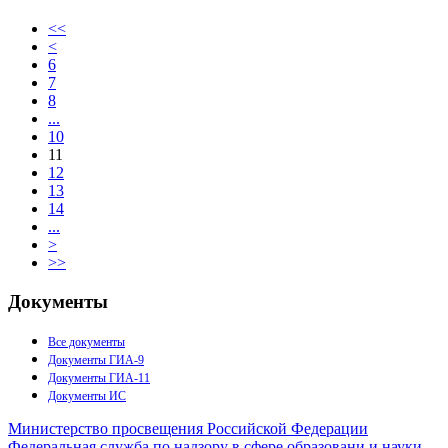
<<
<
6
7
8
...
10
11
12
13
14
...
>
>>
Документы
Все документы
Документы ГИА-9
Документы ГИА-11
Документы ИС
Министерство просвещения Российской Федерации
Федеральная служба по надзору в сфере образовани и науки