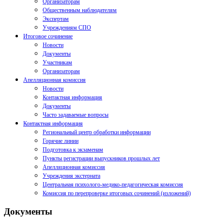
Организаторам
Общественным наблюдателям
Экспертам
Учреждениям СПО
Итоговое сочинение
Новости
Документы
Участникам
Организаторам
Апелляционная комиссия
Новости
Контактная информация
Документы
Часто задаваемые вопросы
Контактная информация
Региональный центр обработки информации
Горячие линии
Подготовка к экзаменам
Пункты регистрации выпускников прошлых лет
Апелляционная комиссия
Учреждения экстерната
Центральная психолого-медико-педагогическая комиссия
Комиссия по перепроверке итоговых сочинений (изложений)
Документы