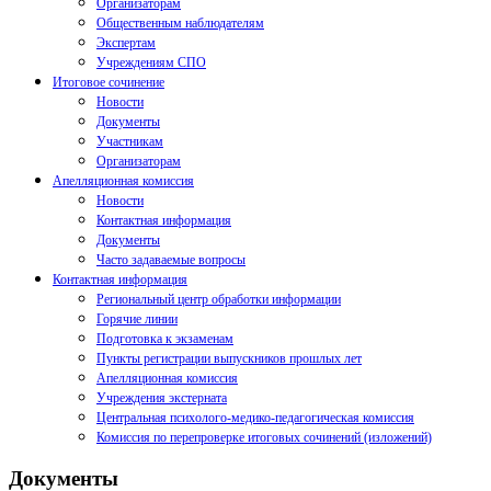
Организаторам
Общественным наблюдателям
Экспертам
Учреждениям СПО
Итоговое сочинение
Новости
Документы
Участникам
Организаторам
Апелляционная комиссия
Новости
Контактная информация
Документы
Часто задаваемые вопросы
Контактная информация
Региональный центр обработки информации
Горячие линии
Подготовка к экзаменам
Пункты регистрации выпускников прошлых лет
Апелляционная комиссия
Учреждения экстерната
Центральная психолого-медико-педагогическая комиссия
Комиссия по перепроверке итоговых сочинений (изложений)
Документы