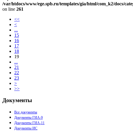
/var/htdocs/www/ege.spb.ru/templates/gia/html/com_k2/docs/cat
on line
261
<<
<
...
15
16
17
18
19
...
21
22
23
>
>>
Документы
Все документы
Документы ГИА-9
Документы ГИА-11
Документы ИС