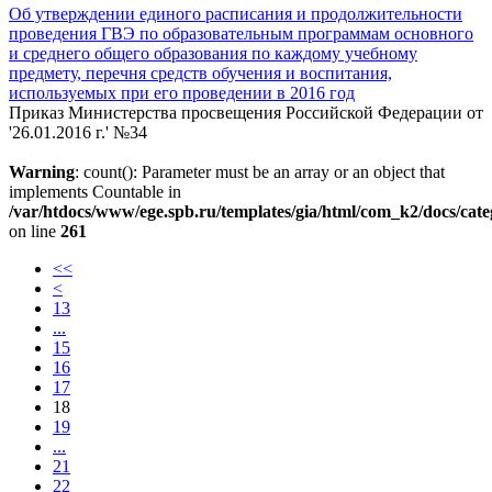
Об утверждении единого расписания и продолжительности
проведения ГВЭ по образовательным программам основного
и среднего общего образования по каждому учебному
предмету, перечня средств обучения и воспитания,
используемых при его проведении в 2016 год
Приказ Министерства просвещения Российской Федерации от
'26.01.2016 г.' №34
Warning
: count(): Parameter must be an array or an object that
implements Countable in
/var/htdocs/www/ege.spb.ru/templates/gia/html/com_k2/docs/cat
on line
261
<<
<
13
...
15
16
17
18
19
...
21
22