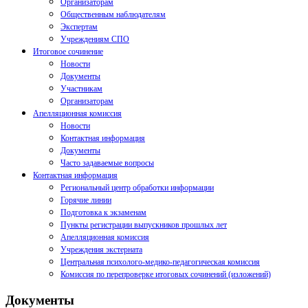
Организаторам
Общественным наблюдателям
Экспертам
Учреждениям СПО
Итоговое сочинение
Новости
Документы
Участникам
Организаторам
Апелляционная комиссия
Новости
Контактная информация
Документы
Часто задаваемые вопросы
Контактная информация
Региональный центр обработки информации
Горячие линии
Подготовка к экзаменам
Пункты регистрации выпускников прошлых лет
Апелляционная комиссия
Учреждения экстерната
Центральная психолого-медико-педагогическая комиссия
Комиссия по перепроверке итоговых сочинений (изложений)
Документы