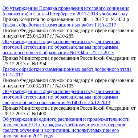
Об утверждении Порядка проведения итогового сочинения
(изложения) в Санкт-Петербурге в 2017-2018 учебном году
Приказ Комитета по образованию от '08.11.2017 г.' №3430-р
График обработки экзаменационных работ ГИА-2017
Письмо Федеральной службы по надзору в сфере образования
и науки от '25.04.2017 г.' №10-265
Об утверждении Порядка проведения государственной
итоговой аттестации по образовательным программам
основного общего образования №1394 от 25.12.2013
Приказ Министерства просвещения Российской Федерации от
'25.12.2013 г.' №1394
График обработки экзаменационных работ досрочного этапа
ЕГЭ-2017
Письмо Федеральной службы по надзору в сфере образования
и науки от '10.03.2017 г.' №10-105
Об утверждении Порядка проведения государственной
итоговой аттестации по образовательным программам
среднего общего образования №1400 от 26.12.2013
Приказ Министерства просвещения Российской Федерации от
'26.12.2013 г.' №1400
Об утверждении единого расписания и продолжительности
проведения ЕГЭ по каждому учебному предмету, перечня
средств обучения и воспитания, используемых при его
проведении в 2017 году