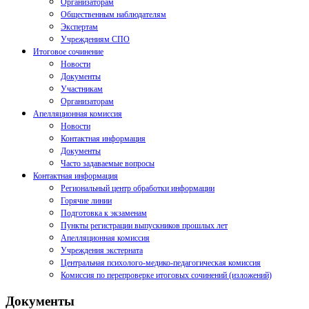
Организаторам
Общественным наблюдателям
Экспертам
Учреждениям СПО
Итоговое сочинение
Новости
Документы
Участникам
Организаторам
Апелляционная комиссия
Новости
Контактная информация
Документы
Часто задаваемые вопросы
Контактная информация
Региональный центр обработки информации
Горячие линии
Подготовка к экзаменам
Пункты регистрации выпускников прошлых лет
Апелляционная комиссия
Учреждения экстерната
Центральная психолого-медико-педагогическая комиссия
Комиссия по перепроверке итоговых сочинений (изложений)
Документы