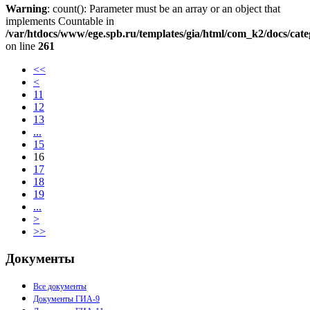
Warning
: count(): Parameter must be an array or an object that
implements Countable in
/var/htdocs/www/ege.spb.ru/templates/gia/html/com_k2/docs/cat
on line
261
<<
<
11
12
13
...
15
16
17
18
19
...
>
>>
Документы
Все документы
Документы ГИА-9