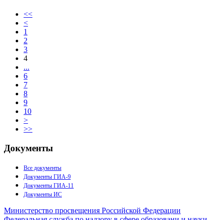
<<
<
1
2
3
4
...
6
7
8
9
10
>
>>
Документы
Все документы
Документы ГИА-9
Документы ГИА-11
Документы ИС
Министерство просвещения Российской Федерации
Федеральная служба по надзору в сфере образовани и науки