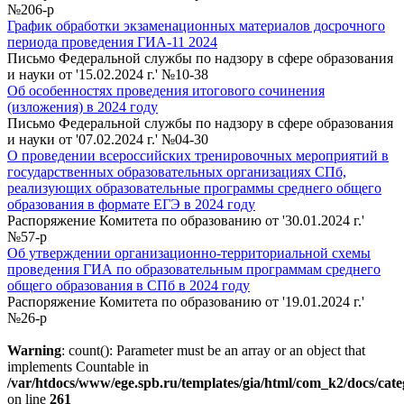
№206-р
График обработки экзаменационных материалов досрочного
периода проведения ГИА-11 2024
Письмо Федеральной службы по надзору в сфере образования
и науки от '15.02.2024 г.' №10-38
Об особенностях проведения итогового сочинения
(изложения) в 2024 году
Письмо Федеральной службы по надзору в сфере образования
и науки от '07.02.2024 г.' №04-30
О проведении всероссийских тренировочных мероприятий в
государственных образовательных организациях СПб,
реализующих образовательные программы среднего общего
образования в формате ЕГЭ в 2024 году
Распоряжение Комитета по образованию от '30.01.2024 г.'
№57-р
Об утверждении организационно-территориальной схемы
проведения ГИА по образовательным программам среднего
общего образования в СПб в 2024 году
Распоряжение Комитета по образованию от '19.01.2024 г.'
№26-р
Warning
: count(): Parameter must be an array or an object that
implements Countable in
/var/htdocs/www/ege.spb.ru/templates/gia/html/com_k2/docs/cat
on line
261