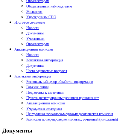
Организаторам
Общественным наблюдателям
Экспертам
Учреждениям СПО
Итоговое сочинение
Новости
Документы
Участникам
Организаторам
Апелляционная комиссия
Новости
Контактная информация
Документы
Часто задаваемые вопросы
Контактная информация
Региональный центр обработки информации
Горячие линии
Подготовка к экзаменам
Пункты регистрации выпускников прошлых лет
Апелляционная комиссия
Учреждения экстерната
Центральная психолого-медико-педагогическая комиссия
Комиссия по перепроверке итоговых сочинений (изложений)
Документы