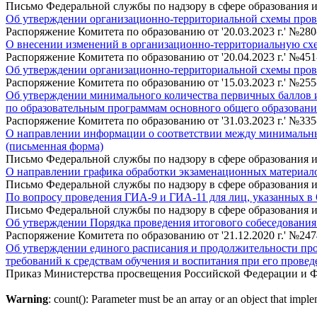
Письмо Федеральной службы по надзору в сфере образования и н
Об утверждении организационно-территориальной схемы пров
Распоряжение Комитета по образованию от '20.03.2023 г.' №280
О внесении изменений в организационно-территориальную схе
Распоряжение Комитета по образованию от '20.04.2023 г.' №451
Об утверждении организационно-территориальной схемы прове
Распоряжение Комитета по образованию от '15.03.2023 г.' №255
Об утверждении минимального количества первичных баллов и
по образовательным программам основного общего образовани
Распоряжение Комитета по образованию от '31.03.2023 г.' №335
О направлении информации о соответствии между минимальны
(письменная форма)
Письмо Федеральной службы по надзору в сфере образования и н
О направлении графика обработки экзаменационных материало
Письмо Федеральной службы по надзору в сфере образования и н
По вопросу проведения ГИА-9 и ГИА-11 для лиц, указанных в
Письмо Федеральной службы по надзору в сфере образования и н
Об утверждении Порядка проведения итогового собеседования 
Распоряжение Комитета по образованию от '21.12.2020 г.' №247
Об утверждении единого расписания и продолжительности про
требований к средствам обучения и воспитания при его провед
Приказ Министерства просвещения Российской Федерации и Феде
Warning
: count(): Parameter must be an array or an object that imp