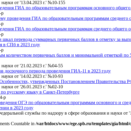
ауки от '13.04.2023 г.' №10-155
едения ГИА по образовательным программам основного общего 
-р
му проведения ГИА по образовательным программам среднего о
-р
дения ГИА по образовательным программам среднего общего об
-р
 шкал перевода суммарных первичных баллов в отметку за вып
я в СПб в 2023 году
-р
м количеством первичных баллов и минимальной отметкой по 5-
ауки от '21.02.2023 г.' №04-55
в досрочного периода проведения ГИА-11 в 2023 году
ауки от '14.02.2023 г.' №10-93
 Особенностях, утвержденных Постановлением Правительства Р
ауки от '26.01.2023 г.' №02-10
по русскому языку в Санкт-Петербурге
4-р
ведения ОГЭ по образовательным программам основного и сред
ении в 2023 году
ральной службы по надзору в сфере образования и науки от '16
lements Countable in
/var/htdocs/www/ege.spb.ru/templates/gia/html