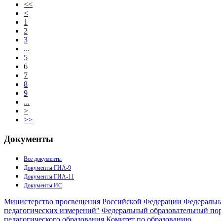
<<
<
1
2
3
...
5
6
7
8
9
...
>
>>
Документы
Все документы
Документы ГИА-9
Документы ГИА-11
Документы ИС
Министерство просвещения Российской Федерации
Федеральна
педагогических измерений"
Федеральный образовательный пор
педагогического образования
Комитет по образованию