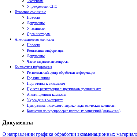
Экспертам
Учреждениям СПО
Итоговое сочинение
Новости
Документы
Участникам
Организаторам
Апелляционная комиссия
Новости
Контактная информация
Документы
Часто задаваемые вопросы
Контактная информация
Региональный центр обработки информации
Горячие линии
Подготовка к экзаменам
Пункты регистрации выпускников прошлых лет
Апелляционная комиссия
Учреждения экстерната
Центральная психолого-медико-педагогическая комиссия
Комиссия по перепроверке итоговых сочинений (изложений)
Документы
О направлении графика обработки экзаменационных материало