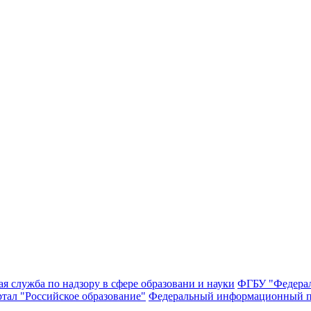
я служба по надзору в сфере образовани и науки
ФГБУ "Федерал
тал "Российское образование"
Федеральный информационный п