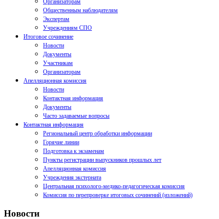
Организаторам
Общественным наблюдателям
Экспертам
Учреждениям СПО
Итоговое сочинение
Новости
Документы
Участникам
Организаторам
Апелляционная комиссия
Новости
Контактная информация
Документы
Часто задаваемые вопросы
Контактная информация
Региональный центр обработки информации
Горячие линии
Подготовка к экзаменам
Пункты регистрации выпускников прошлых лет
Апелляционная комиссия
Учреждения экстерната
Центральная психолого-медико-педагогическая комиссия
Комиссия по перепроверке итоговых сочинений (изложений)
Новости