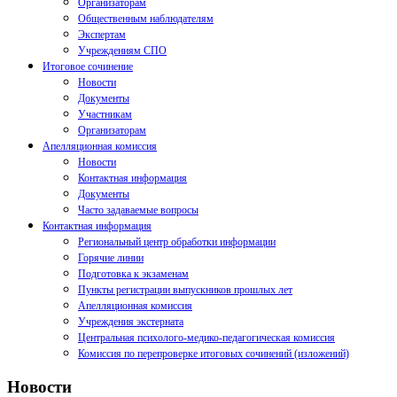
Организаторам
Общественным наблюдателям
Экспертам
Учреждениям СПО
Итоговое сочинение
Новости
Документы
Участникам
Организаторам
Апелляционная комиссия
Новости
Контактная информация
Документы
Часто задаваемые вопросы
Контактная информация
Региональный центр обработки информации
Горячие линии
Подготовка к экзаменам
Пункты регистрации выпускников прошлых лет
Апелляционная комиссия
Учреждения экстерната
Центральная психолого-медико-педагогическая комиссия
Комиссия по перепроверке итоговых сочинений (изложений)
Новости