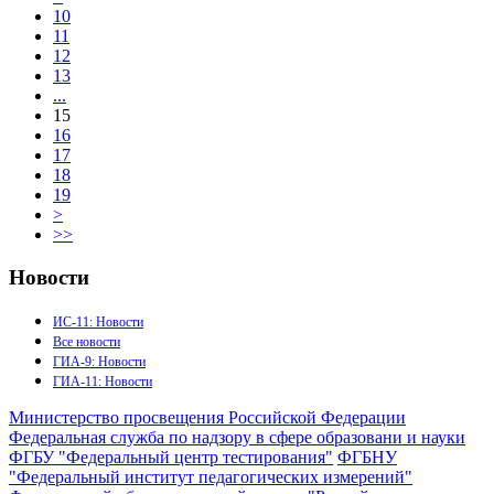
10
11
12
13
...
15
16
17
18
19
>
>>
Новости
ИС-11: Новости
Все новости
ГИА-9: Новости
ГИА-11: Новости
Министерство просвещения Российской Федерации
Федеральная служба по надзору в сфере образовани и науки
ФГБУ "Федеральный центр тестирования"
ФГБНУ
"Федеральный институт педагогических измерений"