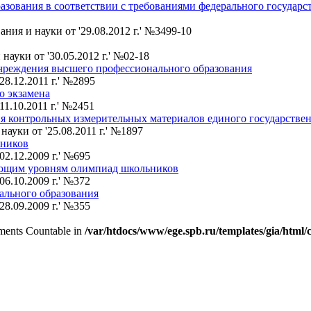
зования в соответствии с требованиями федерального государст
ия и науки от '29.08.2012 г.' №3499-10
ауки от '30.05.2012 г.' №02-18
учреждения высшего профессионального образования
8.12.2011 г.' №2895
о экзамена
1.10.2011 г.' №2451
я контрольных измерительных материалов единого государствен
ауки от '25.08.2011 г.' №1897
ьников
2.12.2009 г.' №695
ующим уровням олимпиад школьников
6.10.2009 г.' №372
ального образования
8.09.2009 г.' №355
lements Countable in
/var/htdocs/www/ege.spb.ru/templates/gia/html