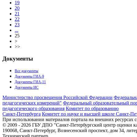
19
20
21
22
23
...
25
>
>>
Документы
Все документы
Документы ГИА-9
Документы ГИА-11
Документы ИС
Министерство просвещения Российской Федерации
Федеральна
педагогических измерений"
Федеральный образовательный пор
педагогического образования
Комитет по образованию
Санкт-Петербурга
Комитет по науке и высшей школе Санкт-Пе
При использовании материалов портала на внешних ресурсах с
© 2009 - 2026 ГБУ ДПО "Санкт-Петербургский центр оценки к
190068, Санкт-Петербург, Вознесенский проспект, дом 34, лите
Технический партнер