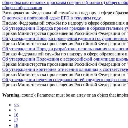
общеобразовательных программ среднего (полного) общего обра
общего образования
Распоряжение Федеральной службы по надзору в сфере образован
О допуске к повторной сдаче ЕГЭ в текущем году
Письмо Федеральной службы по надзору в сфере образования и н
Об утверждении Порядка приема граждан в образовательные 
Приказ Министерства просвещения Российской Федерации от '2
Об утверждении Порядка проведения единого государственног
Приказ Министерства просвещения Российской Федерации от '1
Об утверждении Порядка разработки, использования и хранени
Приказ Федеральной службы по надзору в сфере образования и н
Об утверждении Положения о всероссийской олимпиаде школ
Приказ Министерства просвещения Российской Федерации от '0
Об утверждении критериев отнесения олимпиад к соответств
Приказ Министерства просвещения Российской Федерации от '0
Об утверждении перечня специальностей среднего профессион
Приказ Министерства просвещения Российской Федерации от '2
Warning
: count(): Parameter must be an array or an object that imp
<<
<
16
17
18