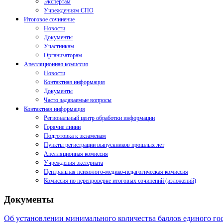
Экспертам
Учреждениям СПО
Итоговое сочинение
Новости
Документы
Участникам
Организаторам
Апелляционная комиссия
Новости
Контактная информация
Документы
Часто задаваемые вопросы
Контактная информация
Региональный центр обработки информации
Горячие линии
Подготовка к экзаменам
Пункты регистрации выпускников прошлых лет
Апелляционная комиссия
Учреждения экстерната
Центральная психолого-медико-педагогическая комиссия
Комиссия по перепроверке итоговых сочинений (изложений)
Документы
Об установлении минимального количества баллов единого го