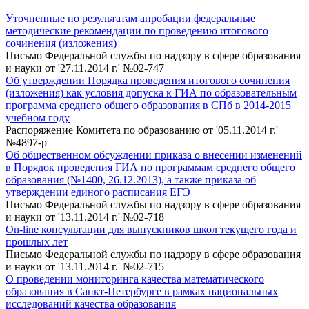
Уточненные по результатам апробации федеральные
методические рекомендации по проведению итогового
сочинения (изложения)
Письмо Федеральной службы по надзору в сфере образования
и науки от '27.11.2014 г.' №02-747
Об утверждении Порядка проведения итогового сочинения
(изложения) как условия допуска к ГИА по образовательным
программа среднего общего образования в СПб в 2014-2015
учебном году
Распоряжение Комитета по образованию от '05.11.2014 г.'
№4897-р
Об общественном обсуждении приказа о внесении изменений
в Порядок проведения ГИА по программам среднего общего
образования (№1400, 26.12.2013), а также приказа об
утверждении единого расписания ЕГЭ
Письмо Федеральной службы по надзору в сфере образования
и науки от '13.11.2014 г.' №02-718
On-line консультации для выпускников школ текущего года и
прошлых лет
Письмо Федеральной службы по надзору в сфере образования
и науки от '13.11.2014 г.' №02-715
О проведении мониторинга качества математического
образования в Санкт-Петербурге в рамках национальных
исследований качества образования