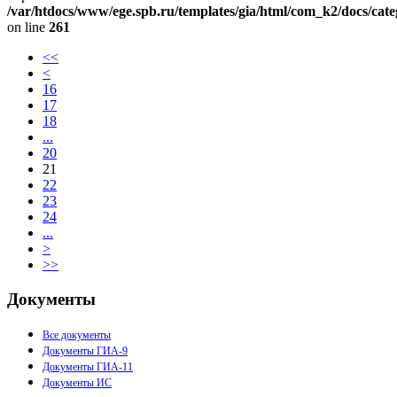
/var/htdocs/www/ege.spb.ru/templates/gia/html/com_k2/docs/cat
on line
261
<<
<
16
17
18
...
20
21
22
23
24
...
>
>>
Документы
Все документы
Документы ГИА-9
Документы ГИА-11
Документы ИС