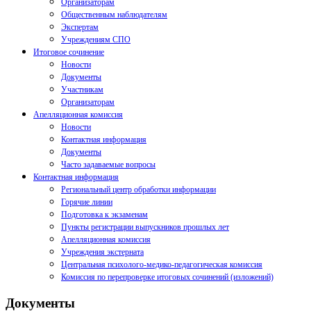
Организаторам
Общественным наблюдателям
Экспертам
Учреждениям СПО
Итоговое сочинение
Новости
Документы
Участникам
Организаторам
Апелляционная комиссия
Новости
Контактная информация
Документы
Часто задаваемые вопросы
Контактная информация
Региональный центр обработки информации
Горячие линии
Подготовка к экзаменам
Пункты регистрации выпускников прошлых лет
Апелляционная комиссия
Учреждения экстерната
Центральная психолого-медико-педагогическая комиссия
Комиссия по перепроверке итоговых сочинений (изложений)
Документы