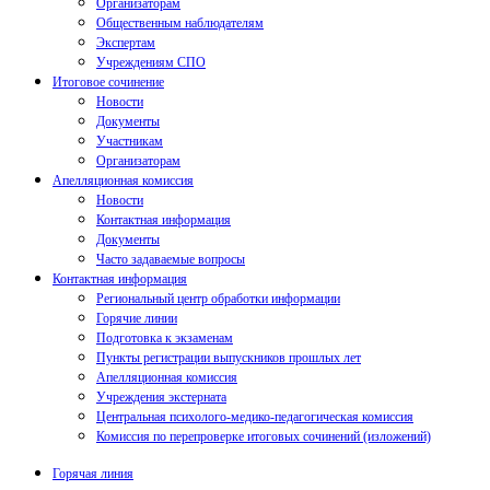
Организаторам
Общественным наблюдателям
Экспертам
Учреждениям СПО
Итоговое сочинение
Новости
Документы
Участникам
Организаторам
Апелляционная комиссия
Новости
Контактная информация
Документы
Часто задаваемые вопросы
Контактная информация
Региональный центр обработки информации
Горячие линии
Подготовка к экзаменам
Пункты регистрации выпускников прошлых лет
Апелляционная комиссия
Учреждения экстерната
Центральная психолого-медико-педагогическая комиссия
Комиссия по перепроверке итоговых сочинений (изложений)
Горячая линия