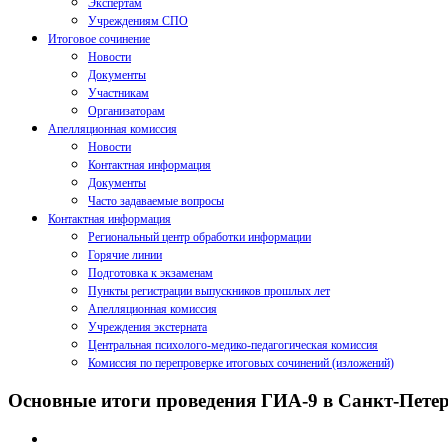
Экспертам
Учреждениям СПО
Итоговое сочинение
Новости
Документы
Участникам
Организаторам
Апелляционная комиссия
Новости
Контактная информация
Документы
Часто задаваемые вопросы
Контактная информация
Региональный центр обработки информации
Горячие линии
Подготовка к экзаменам
Пункты регистрации выпускников прошлых лет
Апелляционная комиссия
Учреждения экстерната
Центральная психолого-медико-педагогическая комиссия
Комиссия по перепроверке итоговых сочинений (изложений)
Основные итоги проведения ГИА-9 в Санкт-Петерб