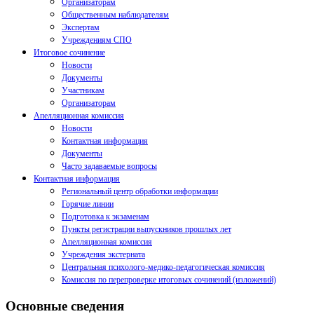
Организаторам
Общественным наблюдателям
Экспертам
Учреждениям СПО
Итоговое сочинение
Новости
Документы
Участникам
Организаторам
Апелляционная комиссия
Новости
Контактная информация
Документы
Часто задаваемые вопросы
Контактная информация
Региональный центр обработки информации
Горячие линии
Подготовка к экзаменам
Пункты регистрации выпускников прошлых лет
Апелляционная комиссия
Учреждения экстерната
Центральная психолого-медико-педагогическая комиссия
Комиссия по перепроверке итоговых сочинений (изложений)
Основные сведения