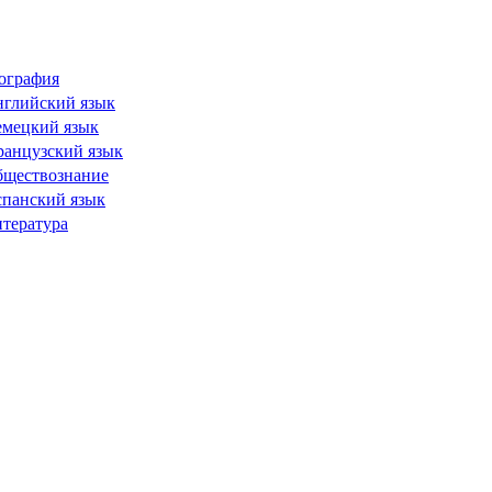
ография
глийский язык
мецкий язык
анцузский язык
ществознание
панский язык
тература