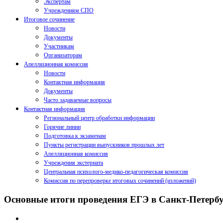
Экспертам
Учреждениям СПО
Итоговое сочинение
Новости
Документы
Участникам
Организаторам
Апелляционная комиссия
Новости
Контактная информация
Документы
Часто задаваемые вопросы
Контактная информация
Региональный центр обработки информации
Горячие линии
Подготовка к экзаменам
Пункты регистрации выпускников прошлых лет
Апелляционная комиссия
Учреждения экстерната
Центральная психолого-медико-педагогическая комиссия
Комиссия по перепроверке итоговых сочинений (изложений)
Основные итоги проведения ЕГЭ в Санкт-Петербур