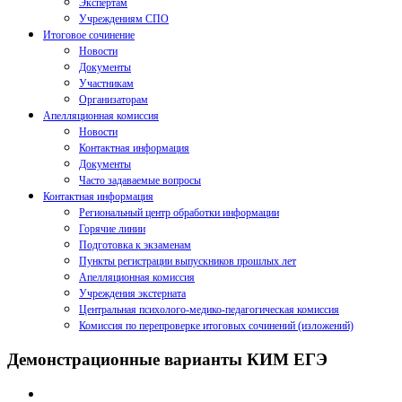
Экспертам
Учреждениям СПО
Итоговое сочинение
Новости
Документы
Участникам
Организаторам
Апелляционная комиссия
Новости
Контактная информация
Документы
Часто задаваемые вопросы
Контактная информация
Региональный центр обработки информации
Горячие линии
Подготовка к экзаменам
Пункты регистрации выпускников прошлых лет
Апелляционная комиссия
Учреждения экстерната
Центральная психолого-медико-педагогическая комиссия
Комиссия по перепроверке итоговых сочинений (изложений)
Демонстрационные варианты КИМ ЕГЭ