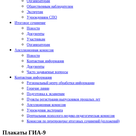
Организаторам
Общественным наблюдателям
Экспертам
Учреждениям СПО
Итоговое сочинение
Новости
Документы
Участникам
Организаторам
Апелляционная комиссия
Новости
Контактная информация
Документы
Часто задаваемые вопросы
Контактная информация
Региональный центр обработки информации
Горячие линии
Подготовка к экзаменам
Пункты регистрации выпускников прошлых лет
Апелляционная комиссия
Учреждения экстерната
Центральная психолого-медико-педагогическая комиссия
Комиссия по перепроверке итоговых сочинений (изложений)
Плакаты ГИА-9