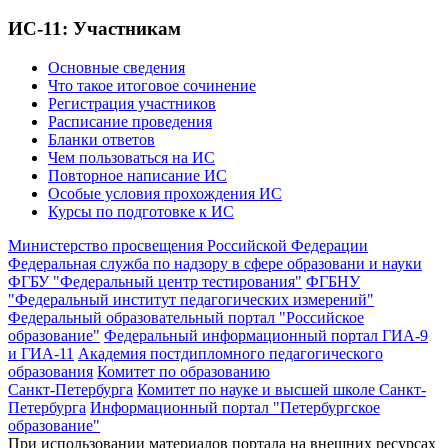
ИС-11: Участникам
Основные сведения
Что такое итоговое сочинение
Регистрация участников
Расписание проведения
Бланки ответов
Чем пользоваться на ИС
Повторное написание ИС
Особые условия прохождения ИС
Курсы по подготовке к ИС
Министерство просвещения Российской Федерации
Федеральная служба по надзору в сфере образовани и науки
ФГБУ "Федеральный центр тестирования"
ФГБНУ
"Федеральный институт педагогических измерений"
Федеральный образовательный портал "Российское
образование"
Федеральный информационный портал ГИА-9
и ГИА-11
Академия постдипломного педагогического
образования
Комитет по образованию
Санкт-Петербурга
Комитет по науке и высшей школе Санкт-
Петербурга
Информационный портал "Петербургское
образование"
При использовании материалов портала на внешних ресурсах