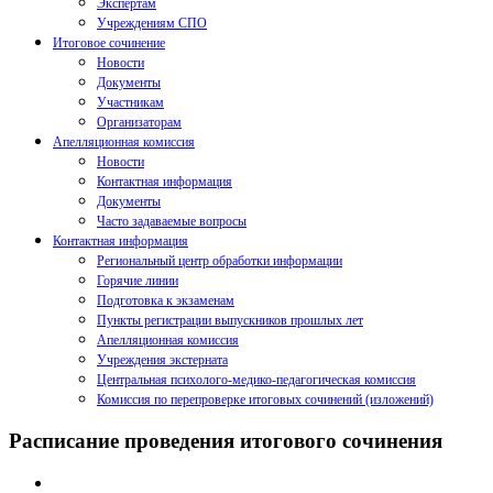
Экспертам
Учреждениям СПО
Итоговое сочинение
Новости
Документы
Участникам
Организаторам
Апелляционная комиссия
Новости
Контактная информация
Документы
Часто задаваемые вопросы
Контактная информация
Региональный центр обработки информации
Горячие линии
Подготовка к экзаменам
Пункты регистрации выпускников прошлых лет
Апелляционная комиссия
Учреждения экстерната
Центральная психолого-медико-педагогическая комиссия
Комиссия по перепроверке итоговых сочинений (изложений)
Расписание проведения итогового сочинения