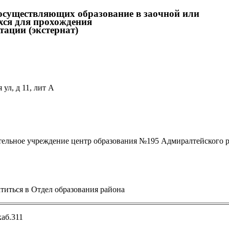
осуществляющих образование в заочной или
хся для прохождения
тации (экстернат)
ул, д 11, лит А
тельное учреждение центр образования №195 Адмиралтейского 
титься в Отдел образования района
каб.311