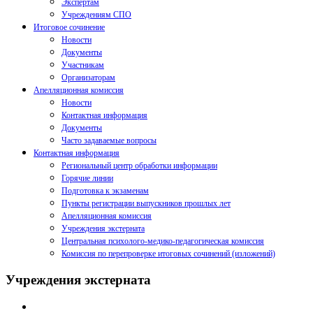
Экспертам
Учреждениям СПО
Итоговое сочинение
Новости
Документы
Участникам
Организаторам
Апелляционная комиссия
Новости
Контактная информация
Документы
Часто задаваемые вопросы
Контактная информация
Региональный центр обработки информации
Горячие линии
Подготовка к экзаменам
Пункты регистрации выпускников прошлых лет
Апелляционная комиссия
Учреждения экстерната
Центральная психолого-медико-педагогическая комиссия
Комиссия по перепроверке итоговых сочинений (изложений)
Учреждения экстерната