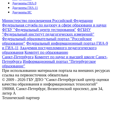
Документы ГИА-9
Документы ГИА-11
Документы ИС
Министерство просвещения Российской Федерации
Федеральная служба по надзору в сфере образовани и науки
ФГБУ "Федеральный центр тестирования"
ФГБНУ
"Федеральный институт педагогических измерений"
Федеральный образовательный портал "Российское
образование"
Федеральный информационный портал ГИА-9
и ГИА-11
Академия постдипломного педагогического
образования
Комитет по образованию
Санкт-Петербурга
Комитет по науке и высшей школе Санкт-
Петербурга
Информационный портал "Петербургское
образование"
При использовании материалов портала на внешних ресурсах
ссылка на первоисточник обязательна
© 2009 - 2026 ГБУ ДПО "Санкт-Петербургский центр оценки
качества образования и информационных технологий"
190068, Санкт-Петербург, Вознесенский проспект, дом 34,
литер А
Технический партнер