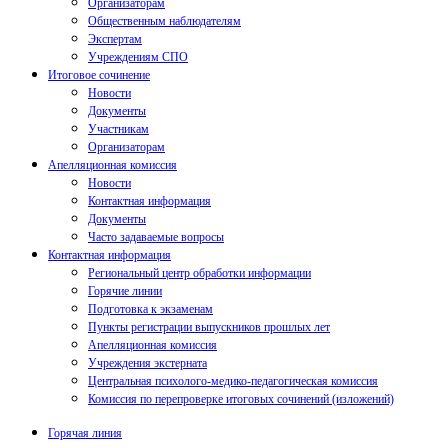
Организаторам
Общественным наблюдателям
Экспертам
Учреждениям СПО
Итоговое сочинение
Новости
Документы
Участникам
Организаторам
Апелляционная комиссия
Новости
Контактная информация
Документы
Часто задаваемые вопросы
Контактная информация
Региональный центр обработки информации
Горячие линии
Подготовка к экзаменам
Пункты регистрации выпускников прошлых лет
Апелляционная комиссия
Учреждения экстерната
Центральная психолого-медико-педагогическая комиссия
Комиссия по перепроверке итоговых сочинений (изложений)
Горячая линия