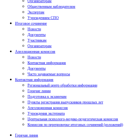
Организаторам
Общественным наблюдателям
Экспертам
Учреждениям СПО
Итоговое сочинение
Новости
Документы
Участникам
Организаторам
Апелляционная комиссия
Новости
Контактная информация
Документы
Часто задаваемые вопросы
Контактная информация
Региональный центр обработки информации
Горячие линии
Подготовка к экзаменам
Пункты регистрации выпускников прошлых лет
Апелляционная комиссия
Учреждения экстерната
Центральная психолого-медико-педагогическая комиссия
Комиссия по перепроверке итоговых сочинений (изложений)
Горячая линия