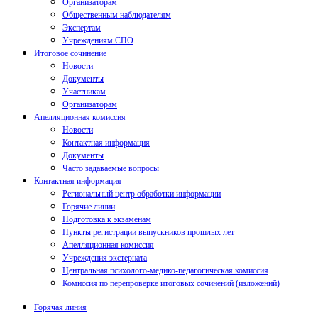
Организаторам
Общественным наблюдателям
Экспертам
Учреждениям СПО
Итоговое сочинение
Новости
Документы
Участникам
Организаторам
Апелляционная комиссия
Новости
Контактная информация
Документы
Часто задаваемые вопросы
Контактная информация
Региональный центр обработки информации
Горячие линии
Подготовка к экзаменам
Пункты регистрации выпускников прошлых лет
Апелляционная комиссия
Учреждения экстерната
Центральная психолого-медико-педагогическая комиссия
Комиссия по перепроверке итоговых сочинений (изложений)
Горячая линия