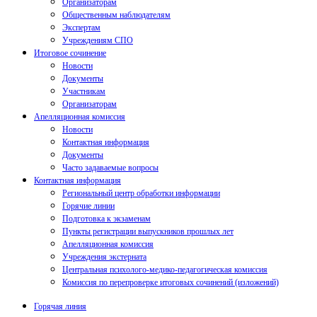
Организаторам
Общественным наблюдателям
Экспертам
Учреждениям СПО
Итоговое сочинение
Новости
Документы
Участникам
Организаторам
Апелляционная комиссия
Новости
Контактная информация
Документы
Часто задаваемые вопросы
Контактная информация
Региональный центр обработки информации
Горячие линии
Подготовка к экзаменам
Пункты регистрации выпускников прошлых лет
Апелляционная комиссия
Учреждения экстерната
Центральная психолого-медико-педагогическая комиссия
Комиссия по перепроверке итоговых сочинений (изложений)
Горячая линия