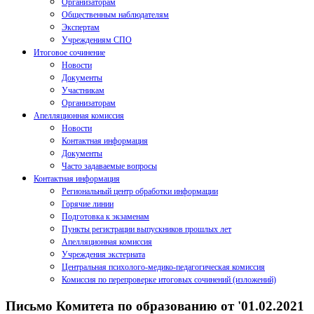
Организаторам
Общественным наблюдателям
Экспертам
Учреждениям СПО
Итоговое сочинение
Новости
Документы
Участникам
Организаторам
Апелляционная комиссия
Новости
Контактная информация
Документы
Часто задаваемые вопросы
Контактная информация
Региональный центр обработки информации
Горячие линии
Подготовка к экзаменам
Пункты регистрации выпускников прошлых лет
Апелляционная комиссия
Учреждения экстерната
Центральная психолого-медико-педагогическая комиссия
Комиссия по перепроверке итоговых сочинений (изложений)
Письмо Комитета по образованию от '01.02.2021