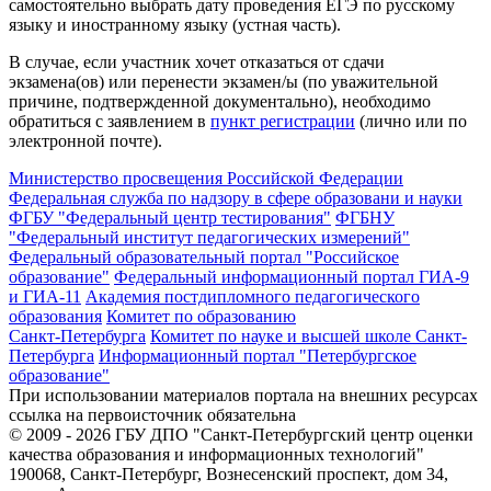
самостоятельно выбрать дату проведения ЕГЭ по русскому
языку и иностранному языку (устная часть).
В случае, если участник хочет отказаться от сдачи
экзамена(ов) или перенести экзамен/ы (по уважительной
причине, подтвержденной документально), необходимо
обратиться с заявлением в
пункт регистрации
(лично или по
электронной почте).
Министерство просвещения Российской Федерации
Федеральная служба по надзору в сфере образовани и науки
ФГБУ "Федеральный центр тестирования"
ФГБНУ
"Федеральный институт педагогических измерений"
Федеральный образовательный портал "Российское
образование"
Федеральный информационный портал ГИА-9
и ГИА-11
Академия постдипломного педагогического
образования
Комитет по образованию
Санкт-Петербурга
Комитет по науке и высшей школе Санкт-
Петербурга
Информационный портал "Петербургское
образование"
При использовании материалов портала на внешних ресурсах
ссылка на первоисточник обязательна
© 2009 - 2026 ГБУ ДПО "Санкт-Петербургский центр оценки
качества образования и информационных технологий"
190068, Санкт-Петербург, Вознесенский проспект, дом 34,