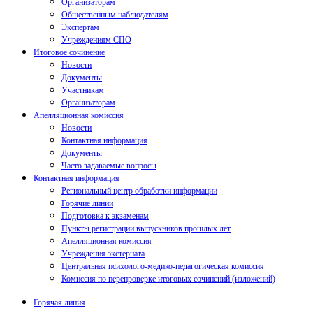
Организаторам
Общественным наблюдателям
Экспертам
Учреждениям СПО
Итоговое сочинение
Новости
Документы
Участникам
Организаторам
Апелляционная комиссия
Новости
Контактная информация
Документы
Часто задаваемые вопросы
Контактная информация
Региональный центр обработки информации
Горячие линии
Подготовка к экзаменам
Пункты регистрации выпускников прошлых лет
Апелляционная комиссия
Учреждения экстерната
Центральная психолого-медико-педагогическая комиссия
Комиссия по перепроверке итоговых сочинений (изложений)
Горячая линия