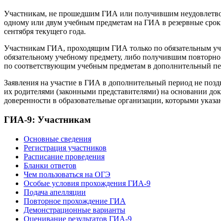
Участникам, не прошедшим ГИА или получившим неудовлетвори
одному или двум учебным предметам на ГИА в резервные срок
сентября текущего года.
Участникам ГИА, проходящим ГИА только по обязательным уч
обязательному учебному предмету, либо получившим повторно 
по соответствующим учебным предметам в дополнительный пери
Заявления на участие в ГИА в дополнительный период не поздн
их родителями (законными представителями) на основании до
доверенности в образовательные организации, которыми ука
ГИА-9: Участникам
Основные сведения
Регистрация участников
Расписание проведения
Бланки ответов
Чем пользоваться на ОГЭ
Особые условия прохождения ГИА-9
Подача апелляции
Повторное прохождение ГИА
Демонстрационные варианты
Оценивание результатов ГИА-9