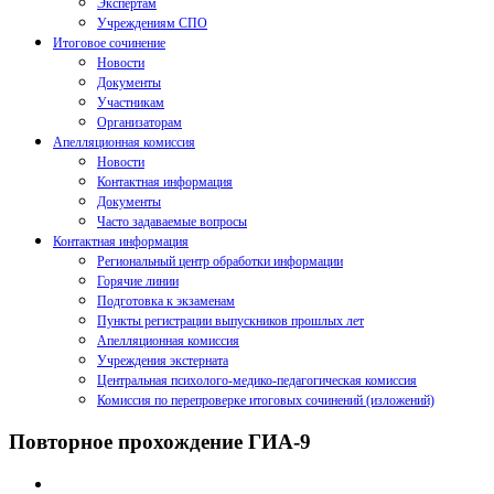
Экспертам
Учреждениям СПО
Итоговое сочинение
Новости
Документы
Участникам
Организаторам
Апелляционная комиссия
Новости
Контактная информация
Документы
Часто задаваемые вопросы
Контактная информация
Региональный центр обработки информации
Горячие линии
Подготовка к экзаменам
Пункты регистрации выпускников прошлых лет
Апелляционная комиссия
Учреждения экстерната
Центральная психолого-медико-педагогическая комиссия
Комиссия по перепроверке итоговых сочинений (изложений)
Повторное прохождение ГИА-9