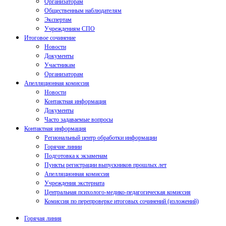
Организаторам
Общественным наблюдателям
Экспертам
Учреждениям СПО
Итоговое сочинение
Новости
Документы
Участникам
Организаторам
Апелляционная комиссия
Новости
Контактная информация
Документы
Часто задаваемые вопросы
Контактная информация
Региональный центр обработки информации
Горячие линии
Подготовка к экзаменам
Пункты регистрации выпускников прошлых лет
Апелляционная комиссия
Учреждения экстерната
Центральная психолого-медико-педагогическая комиссия
Комиссия по перепроверке итоговых сочинений (изложений)
Горячая линия