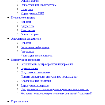
Организаторам
Общественным наблюдателям
Экспертам
Учреждениям СПО
Итоговое сочинение
Новости
Документы
Участникам
Организаторам
Апелляционная комиссия
Новости
Контактная информация
Документы
Часто задаваемые вопросы
Контактная информация
Региональный центр обработки информации
Горячие линии
Подготовка к экзаменам
Пункты регистрации выпускников прошлых лет
Апелляционная комиссия
Учреждения экстерната
Центральная психолого-медико-педагогическая комиссия
Комиссия по перепроверке итоговых сочинений (изложений)
Горячая линия