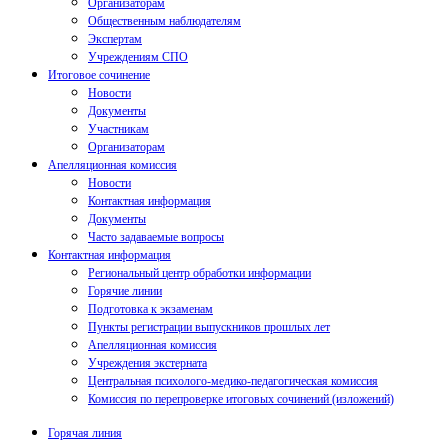
Организаторам
Общественным наблюдателям
Экспертам
Учреждениям СПО
Итоговое сочинение
Новости
Документы
Участникам
Организаторам
Апелляционная комиссия
Новости
Контактная информация
Документы
Часто задаваемые вопросы
Контактная информация
Региональный центр обработки информации
Горячие линии
Подготовка к экзаменам
Пункты регистрации выпускников прошлых лет
Апелляционная комиссия
Учреждения экстерната
Центральная психолого-медико-педагогическая комиссия
Комиссия по перепроверке итоговых сочинений (изложений)
Горячая линия