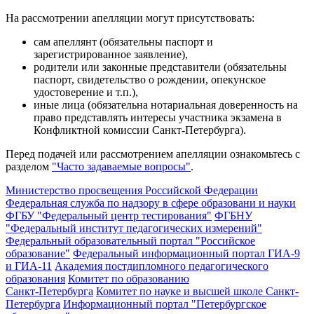
На рассмотрении апелляции могут присутствовать:
сам апеллянт (обязательны паспорт и
зарегистрированное заявление),
родители или законные представители (обязательны
паспорт, свидетельство о рождении, опекунское
удостоверение и т.п.),
иные лица (обязательна нотариальная доверенность на
право представлять интересы участника экзамена в
Конфликтной комиссии Санкт-Петербурга).
Перед подачей или рассмотрением апелляции ознакомьтесь с
разделом
"Часто задаваемые вопросы"
.
Министерство просвещения Российской Федерации
Федеральная служба по надзору в сфере образовани и науки
ФГБУ "Федеральный центр тестирования"
ФГБНУ
"Федеральный институт педагогических измерений"
Федеральный образовательный портал "Российское
образование"
Федеральный информационный портал ГИА-9
и ГИА-11
Академия постдипломного педагогического
образования
Комитет по образованию
Санкт-Петербурга
Комитет по науке и высшей школе Санкт-
Петербурга
Информационный портал "Петербургское