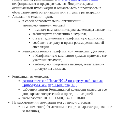
неофициальная и предварительная. Дождитесь даты
официальной публикации и ознакомьтесь с протоколом в
образовательной организации или в пункте регистрации!
Апелляцию можно подать:
в своей образовательной организации -
уполномоченному, который:
поможет вам заполнить два экземпляра заявления,
зафиксирует апелляцию в журнале,
отвезёт документы в Конфликтную комиссию,
сообщит вам дату и время рассморения вашей
апелляции.
непосредственно в Конфликтной комиссии. Для этого:
в Конфликтную комисиию должен приехать сам
участник экзамена,
необходимо предъявить паспорт, желательно -
прпопуск на экзамен.
Конфликтная комиссия:
располагается в Школе №243 по адресу: наб. канала
Грибоедова, 48 (пер. Гривцова, 18)
,
рабочими днями Конфликтной комиссии являются все
дни, кроме воскресений и праздничных дней,
часы работы: 10.00...13-00, 14-00...18-00.
На рассмотрении апелляции могут присутствовать:
сам апеллянт (обязательны паспорт и зарегистрированное
заявление),