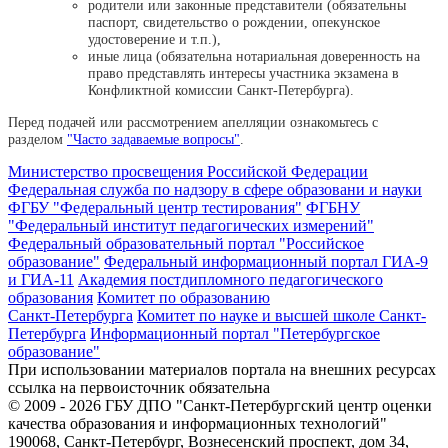
родители или законные представители (обязательны
паспорт, свидетельство о рождении, опекунское
удостоверение и т.п.),
иные лица (обязательна нотариальная доверенность на
право представлять интересы участника экзамена в
Конфликтной комиссии Санкт-Петербурга).
Перед подачей или рассмотрением апелляции ознакомьтесь с
разделом
"Часто задаваемые вопросы"
.
Министерство просвещения Российской Федерации
Федеральная служба по надзору в сфере образовани и науки
ФГБУ "Федеральный центр тестирования"
ФГБНУ
"Федеральный институт педагогических измерений"
Федеральный образовательный портал "Российское
образование"
Федеральный информационный портал ГИА-9
и ГИА-11
Академия постдипломного педагогического
образования
Комитет по образованию
Санкт-Петербурга
Комитет по науке и высшей школе Санкт-
Петербурга
Информационный портал "Петербургское
образование"
При использовании материалов портала на внешних ресурсах
ссылка на первоисточник обязательна
© 2009 - 2026 ГБУ ДПО "Санкт-Петербургский центр оценки
качества образования и информационных технологий"
190068, Санкт-Петербург, Вознесенский проспект, дом 34,