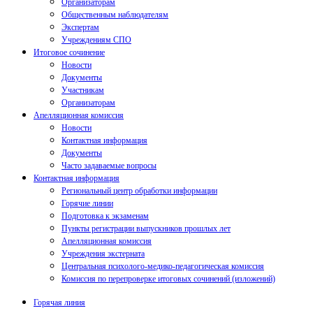
Организаторам
Общественным наблюдателям
Экспертам
Учреждениям СПО
Итоговое сочинение
Новости
Документы
Участникам
Организаторам
Апелляционная комиссия
Новости
Контактная информация
Документы
Часто задаваемые вопросы
Контактная информация
Региональный центр обработки информации
Горячие линии
Подготовка к экзаменам
Пункты регистрации выпускников прошлых лет
Апелляционная комиссия
Учреждения экстерната
Центральная психолого-медико-педагогическая комиссия
Комиссия по перепроверке итоговых сочинений (изложений)
Горячая линия