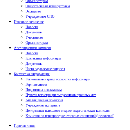
Организаторам
Общественным наблюдателям
Экспертам
Учреждениям СПО
Итоговое сочинение
Новости
Документы
Участникам
Организаторам
Апелляционная комиссия
Новости
Контактная информация
Документы
Часто задаваемые вопросы
Контактная информация
Региональный центр обработки информации
Горячие линии
Подготовка к экзаменам
Пункты регистрации выпускников прошлых лет
Апелляционная комиссия
Учреждения экстерната
Центральная психолого-медико-педагогическая комиссия
Комиссия по перепроверке итоговых сочинений (изложений)
Горячая линия