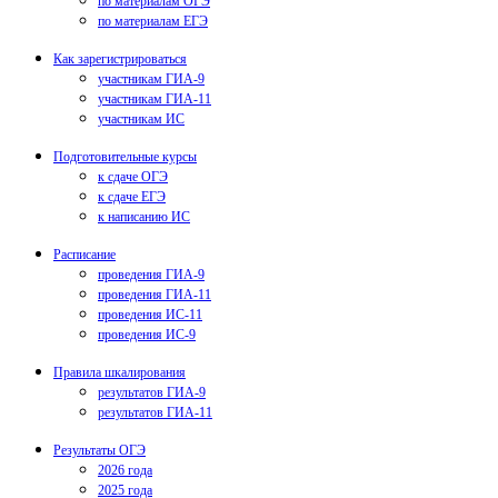
по материалам ОГЭ
по материалам ЕГЭ
Как зарегистрироваться
участникам ГИА-9
участникам ГИА-11
участникам ИС
Подготовительные курсы
к сдаче ОГЭ
к сдаче ЕГЭ
к написанию ИС
Расписание
проведения ГИА-9
проведения ГИА-11
проведения ИС-11
проведения ИС-9
Правила шкалирования
результатов ГИА-9
результатов ГИА-11
Результаты ОГЭ
2026 года
2025 года