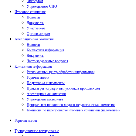
Экспертам
Учреждениям СПО
Итоговое сочинение
Новости
Документы
Участникам
Организаторам
Апелляционная комиссия
Новости
Контактная информация
Документы
Часто задаваемые вопросы
Контактная информация
Региональный центр обработки информации
Горячие линии
Подготовка к экзаменам
Пункты регистрации выпускников прошлых лет
Апелляционная комиссия
Учреждения экстерната
Центральная психолого-медико-педагогическая комиссия
Комиссия по перепроверке итоговых сочинений (изложений)
Горячая линия
Тренировочное тестирование