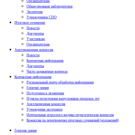
Организаторам
Общественным наблюдателям
Экспертам
Учреждениям СПО
Итоговое сочинение
Новости
Документы
Участникам
Организаторам
Апелляционная комиссия
Новости
Контактная информация
Документы
Часто задаваемые вопросы
Контактная информация
Региональный центр обработки информации
Горячие линии
Подготовка к экзаменам
Пункты регистрации выпускников прошлых лет
Апелляционная комиссия
Учреждения экстерната
Центральная психолого-медико-педагогическая комиссия
Комиссия по перепроверке итоговых сочинений (изложений)
Горячая линия