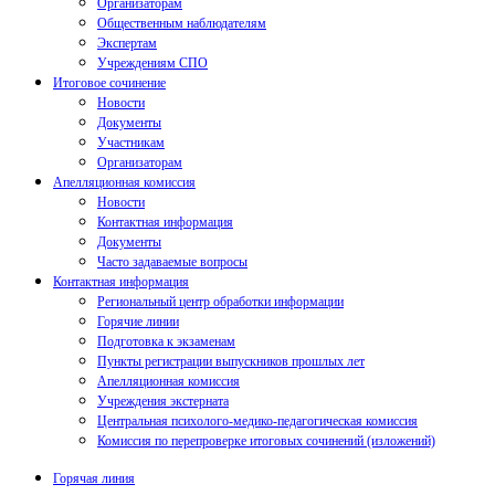
Организаторам
Общественным наблюдателям
Экспертам
Учреждениям СПО
Итоговое сочинение
Новости
Документы
Участникам
Организаторам
Апелляционная комиссия
Новости
Контактная информация
Документы
Часто задаваемые вопросы
Контактная информация
Региональный центр обработки информации
Горячие линии
Подготовка к экзаменам
Пункты регистрации выпускников прошлых лет
Апелляционная комиссия
Учреждения экстерната
Центральная психолого-медико-педагогическая комиссия
Комиссия по перепроверке итоговых сочинений (изложений)
Горячая линия