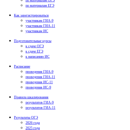
по материалам ОГЭ
по материалам ЕГЭ
Как зарегистрироваться
участникам ГИА-9
участникам ГИА-11
участникам ИС
Подготовительные курсы
к сдаче ОГЭ
к сдаче ЕГЭ
к написанию ИС
Расписание
проведения ГИА-9
проведения ГИА-11
проведения ИС-11
проведения ИС-9
Правила шкалирования
результатов ГИА-9
результатов ГИА-11
Результаты ОГЭ
2026 года
2025 года