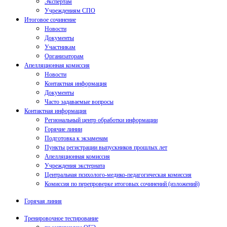
Экспертам
Учреждениям СПО
Итоговое сочинение
Новости
Документы
Участникам
Организаторам
Апелляционная комиссия
Новости
Контактная информация
Документы
Часто задаваемые вопросы
Контактная информация
Региональный центр обработки информации
Горячие линии
Подготовка к экзаменам
Пункты регистрации выпускников прошлых лет
Апелляционная комиссия
Учреждения экстерната
Центральная психолого-медико-педагогическая комиссия
Комиссия по перепроверке итоговых сочинений (изложений)
Горячая линия
Тренировочное тестирование