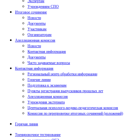
Экспертам
Учреждениям СПО
Итоговое сочинение
Новости
Документы
Участникам
Организаторам
Апелляционная комиссия
Новости
Контактная информация
Документы
Часто задаваемые вопросы
Контактная информация
Региональный центр обработки информации
Горячие линии
Подготовка к экзаменам
Пункты регистрации выпускников прошлых лет
Апелляционная комиссия
Учреждения экстерната
Центральная психолого-медико-педагогическая комиссия
Комиссия по перепроверке итоговых сочинений (изложений)
Горячая линия
Тренировочное тестирование