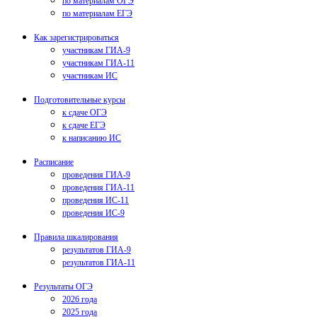
по материалам ОГЭ
по материалам ЕГЭ
Как зарегистрироваться
участникам ГИА-9
участникам ГИА-11
участникам ИС
Подготовительные курсы
к сдаче ОГЭ
к сдаче ЕГЭ
к написанию ИС
Расписание
проведения ГИА-9
проведения ГИА-11
проведения ИС-11
проведения ИС-9
Правила шкалирования
результатов ГИА-9
результатов ГИА-11
Результаты ОГЭ
2026 года
2025 года