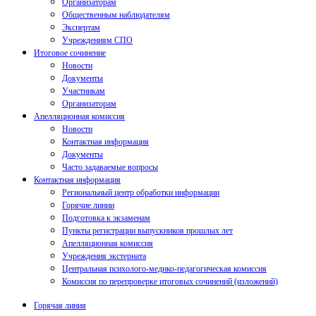
Организаторам
Общественным наблюдателям
Экспертам
Учреждениям СПО
Итоговое сочинение
Новости
Документы
Участникам
Организаторам
Апелляционная комиссия
Новости
Контактная информация
Документы
Часто задаваемые вопросы
Контактная информация
Региональный центр обработки информации
Горячие линии
Подготовка к экзаменам
Пункты регистрации выпускников прошлых лет
Апелляционная комиссия
Учреждения экстерната
Центральная психолого-медико-педагогическая комиссия
Комиссия по перепроверке итоговых сочинений (изложений)
Горячая линия