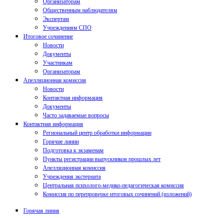
Организаторам
Общественным наблюдателям
Экспертам
Учреждениям СПО
Итоговое сочинение
Новости
Документы
Участникам
Организаторам
Апелляционная комиссия
Новости
Контактная информация
Документы
Часто задаваемые вопросы
Контактная информация
Региональный центр обработки информации
Горячие линии
Подготовка к экзаменам
Пункты регистрации выпускников прошлых лет
Апелляционная комиссия
Учреждения экстерната
Центральная психолого-медико-педагогическая комиссия
Комиссия по перепроверке итоговых сочинений (изложений)
Горячая линия