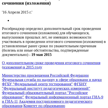
сочинения (изложения)
'16 Апреля 2015 г.'
Рособрнадзор определил дополнительный срок проведения
итогового сочинения (изложения) для обучающихся,
выпускников прошлых лет, не имевших возможности
участвовать в проведении итогового сочинения (изложения) в
установленные ранее сроки по уважительным причинам
(болезнь или иные обстоятельства, подтвержденные
документально) -
19 мая 2015
О дополнительном сроке проведения итогового сочинения
(изложения) в 2015 году
Министерство просвещения Российской Федерации
Федеральная служба по надзору в сфере образовани и науки
ФГБУ "Федеральный центр тестирования"
ФГБНУ
"Федеральный институт педагогических измерений"
Федеральный образовательный портал "Российское
образование"
Федеральный информационный портал ГИА-9
и ГИА-11
Академия постдипломного педагогического
образования
Комитет по образованию