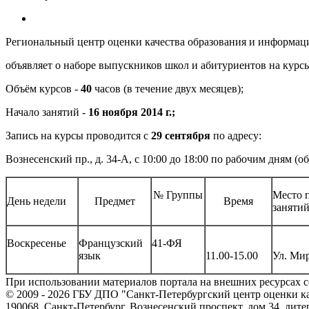
Региональный центр оценки качества образования и информ
объявляет о наборе выпускников школ и абитуриентов на курс
Объём курсов -
40
часов (в течение двух месяцев);
Начало занятий -
16 ноября 2014 г.;
Запись на курсы проводится с
29 сентября
по адресу:
Вознесенский пр., д. 34-А, с 10:00 до 18:00 по рабочим дням (обе
№ Группы
Место 
День недели
Предмет
Время
заняти
Воскресенье
Французский
41-ФЯ
язык
11.00-15.00
Ул. Мир
При использовании материалов портала на внешних ресурсах с
© 2009 - 2026 ГБУ ДПО "Санкт-Петербургский центр оценки к
190068, Санкт-Петербург, Вознесенский проспект, дом 34, лите