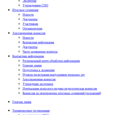
Экспертам
Учреждениям СПО
Итоговое сочинение
Новости
Документы
Участникам
Организаторам
Апелляционная комиссия
Новости
Контактная информация
Документы
Часто задаваемые вопросы
Контактная информация
Региональный центр обработки информации
Горячие линии
Подготовка к экзаменам
Пункты регистрации выпускников прошлых лет
Апелляционная комиссия
Учреждения экстерната
Центральная психолого-медико-педагогическая комиссия
Комиссия по перепроверке итоговых сочинений (изложений)
Горячая линия
Тренировочное тестирование