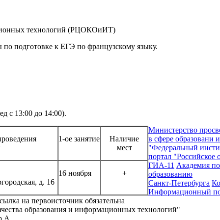
ационных технологий (РЦОКОиИТ)
ы по подготовке к ЕГЭ по французскому языку.
д с 13:00 до 14:00).
Министерство просв
проведения
1-ое занятие
Наличие
в сфере образовани 
й
мест
"Федеральный инсти
портал "Российское 
ГИА-11
Академия по
16 ноября
+
образованию
городская, д. 16
Санкт-Петербурга
Ко
Информационный пор
сылка на первоисточник обязательна
ачества образования и информационных технологий"
р А