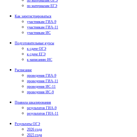
по материалам ОГЭ
по материалам ЕГЭ
Как зарегистрироваться
участникам ГИА-9
участникам ГИА-11
участникам ИС
Подготовительные курсы
к сдаче ОГЭ
к сдаче ЕГЭ
к написанию ИС
Расписание
проведения ГИА-9
проведения ГИА-11
проведения ИС-11
проведения ИС-9
Правила шкалирования
результатов ГИА-9
результатов ГИА-11
Результаты ОГЭ
2026 года
2025 года