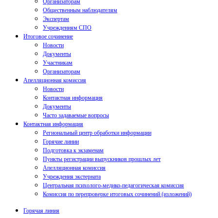
Организаторам
Общественным наблюдателям
Экспертам
Учреждениям СПО
Итоговое сочинение
Новости
Документы
Участникам
Организаторам
Апелляционная комиссия
Новости
Контактная информация
Документы
Часто задаваемые вопросы
Контактная информация
Региональный центр обработки информации
Горячие линии
Подготовка к экзаменам
Пункты регистрации выпускников прошлых лет
Апелляционная комиссия
Учреждения экстерната
Центральная психолого-медико-педагогическая комиссия
Комиссия по перепроверке итоговых сочинений (изложений)
Горячая линия