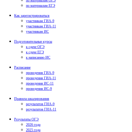
по материалам ОГЭ
по материалам ЕГЭ
Как зарегистрироваться
участникам ГИА-9
участникам ГИА-11
участникам ИС
Подготовительные курсы
к сдаче ОГЭ
к сдаче ЕГЭ
к написанию ИС
Расписание
проведения ГИА-9
проведения ГИА-11
проведения ИС-11
проведения ИС-9
Правила шкалирования
результатов ГИА-9
результатов ГИА-11
Результаты ОГЭ
2026 года
2025 года