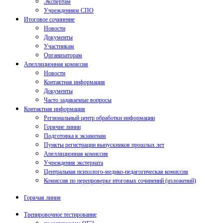
Экспертам
Учреждениям СПО
Итоговое сочинение
Новости
Документы
Участникам
Организаторам
Апелляционная комиссия
Новости
Контактная информация
Документы
Часто задаваемые вопросы
Контактная информация
Региональный центр обработки информации
Горячие линии
Подготовка к экзаменам
Пункты регистрации выпускников прошлых лет
Апелляционная комиссия
Учреждения экстерната
Центральная психолого-медико-педагогическая комиссия
Комиссия по перепроверке итоговых сочинений (изложений)
Горячая линия
Тренировочное тестирование