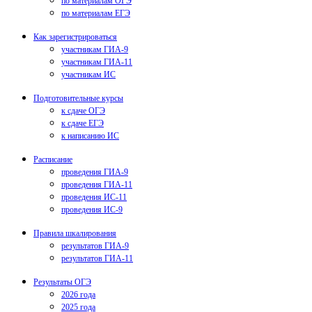
по материалам ОГЭ
по материалам ЕГЭ
Как зарегистрироваться
участникам ГИА-9
участникам ГИА-11
участникам ИС
Подготовительные курсы
к сдаче ОГЭ
к сдаче ЕГЭ
к написанию ИС
Расписание
проведения ГИА-9
проведения ГИА-11
проведения ИС-11
проведения ИС-9
Правила шкалирования
результатов ГИА-9
результатов ГИА-11
Результаты ОГЭ
2026 года
2025 года