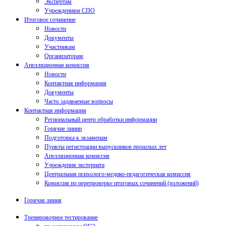
Экспертам
Учреждениям СПО
Итоговое сочинение
Новости
Документы
Участникам
Организаторам
Апелляционная комиссия
Новости
Контактная информация
Документы
Часто задаваемые вопросы
Контактная информация
Региональный центр обработки информации
Горячие линии
Подготовка к экзаменам
Пункты регистрации выпускников прошлых лет
Апелляционная комиссия
Учреждения экстерната
Центральная психолого-медико-педагогическая комиссия
Комиссия по перепроверке итоговых сочинений (изложений)
Горячая линия
Тренировочное тестирование