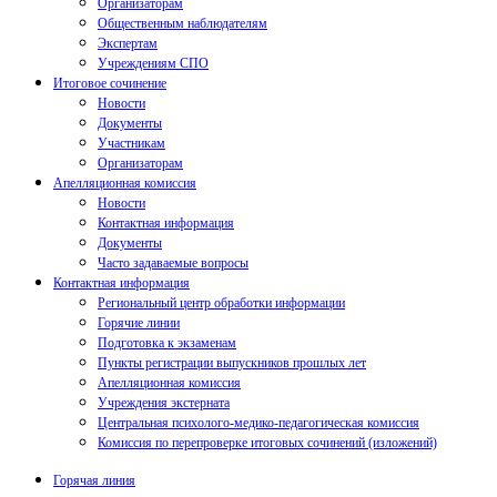
Организаторам
Общественным наблюдателям
Экспертам
Учреждениям СПО
Итоговое сочинение
Новости
Документы
Участникам
Организаторам
Апелляционная комиссия
Новости
Контактная информация
Документы
Часто задаваемые вопросы
Контактная информация
Региональный центр обработки информации
Горячие линии
Подготовка к экзаменам
Пункты регистрации выпускников прошлых лет
Апелляционная комиссия
Учреждения экстерната
Центральная психолого-медико-педагогическая комиссия
Комиссия по перепроверке итоговых сочинений (изложений)
Горячая линия