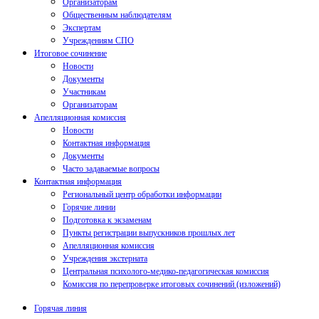
Организаторам
Общественным наблюдателям
Экспертам
Учреждениям СПО
Итоговое сочинение
Новости
Документы
Участникам
Организаторам
Апелляционная комиссия
Новости
Контактная информация
Документы
Часто задаваемые вопросы
Контактная информация
Региональный центр обработки информации
Горячие линии
Подготовка к экзаменам
Пункты регистрации выпускников прошлых лет
Апелляционная комиссия
Учреждения экстерната
Центральная психолого-медико-педагогическая комиссия
Комиссия по перепроверке итоговых сочинений (изложений)
Горячая линия