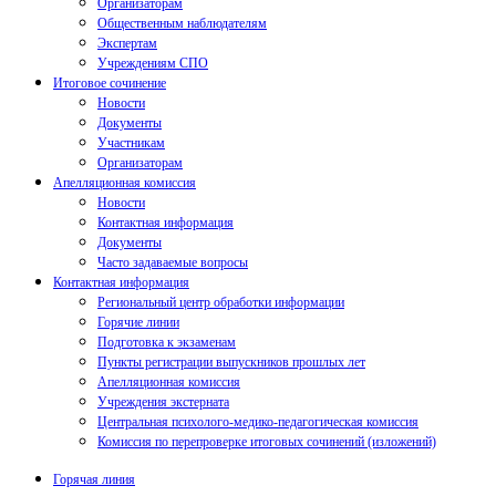
Организаторам
Общественным наблюдателям
Экспертам
Учреждениям СПО
Итоговое сочинение
Новости
Документы
Участникам
Организаторам
Апелляционная комиссия
Новости
Контактная информация
Документы
Часто задаваемые вопросы
Контактная информация
Региональный центр обработки информации
Горячие линии
Подготовка к экзаменам
Пункты регистрации выпускников прошлых лет
Апелляционная комиссия
Учреждения экстерната
Центральная психолого-медико-педагогическая комиссия
Комиссия по перепроверке итоговых сочинений (изложений)
Горячая линия