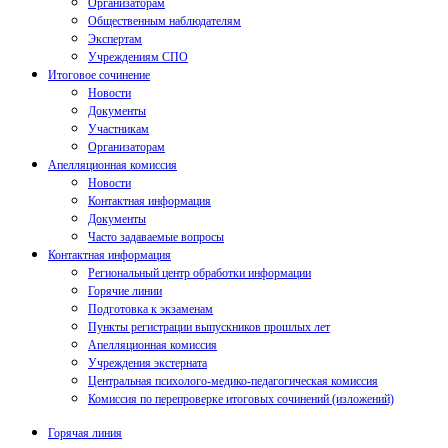
Организаторам
Общественным наблюдателям
Экспертам
Учреждениям СПО
Итоговое сочинение
Новости
Документы
Участникам
Организаторам
Апелляционная комиссия
Новости
Контактная информация
Документы
Часто задаваемые вопросы
Контактная информация
Региональный центр обработки информации
Горячие линии
Подготовка к экзаменам
Пункты регистрации выпускников прошлых лет
Апелляционная комиссия
Учреждения экстерната
Центральная психолого-медико-педагогическая комиссия
Комиссия по перепроверке итоговых сочинений (изложений)
Горячая линия